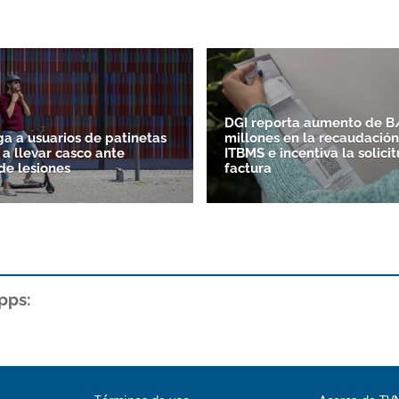
DGI reporta aumento de B/
ga a usuarios de patinetas
millones en la recaudación
 a llevar casco ante
ITBMS e incentiva la solici
e lesiones
factura
pps: