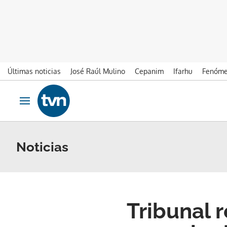
Últimas noticias
José Raúl Mulino
Cepanim
Ifarhu
Fenóme
Ir al contenido
Obrir navegació
Noticias
Tribunal 