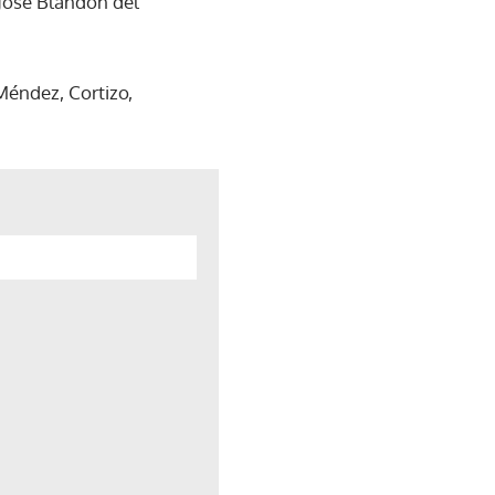
 José Blandón del
Méndez, Cortizo,