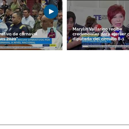
Marylín Vallarino recibe
rativo de carnaval
credenciales para ejercer
es 2020”
diputada del circuito 8-1