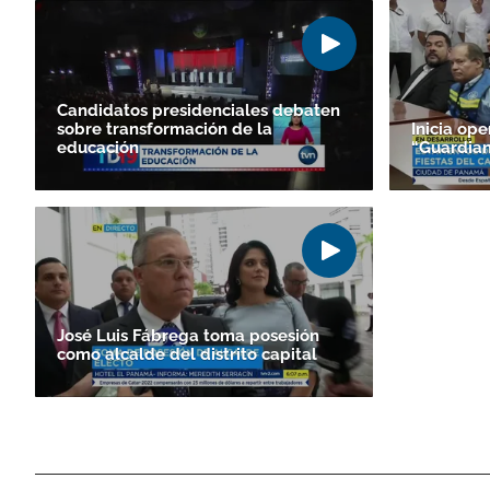
Candidatos presidenciales debaten
sobre transformación de la
Inicia ope
educación
“Guardian
José Luis Fábrega toma posesión
como alcalde del distrito capital