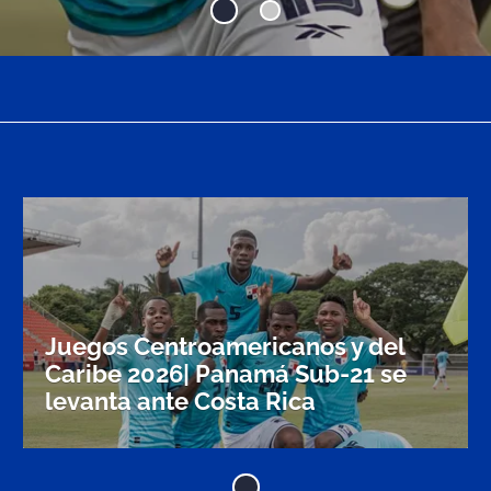
Ir a 1
Ir a 2
Juegos Centroamericanos y del
Caribe 2026| Panamá Sub-21 se
levanta ante Costa Rica
Ir a 1