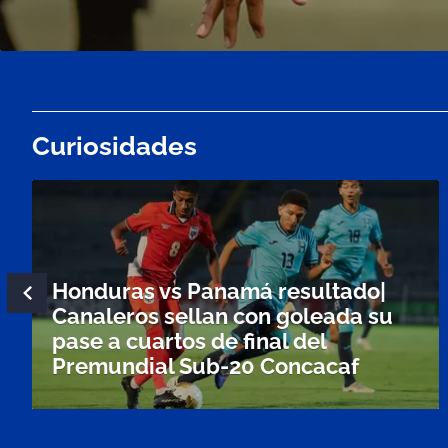
Curiosidades
Honduras vs Panamá resultado|
Canaleros sellan con goleada su
pase a cuartos de final del
Premundial Sub-20 Concacaf