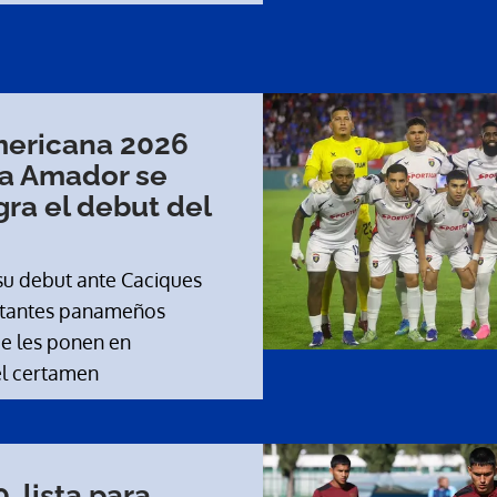
ericana 2026
za Amador se
gra el debut del
su debut ante Caciques
entantes panameños
ue les ponen en
l certamen
 lista para