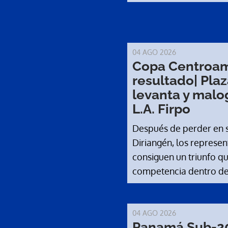
04 AGO 2026
Copa Centroam
resultado| Pla
levanta y malo
L.A. Firpo
Después de perder en 
Diriangén, los repres
consiguen un triunfo q
competencia dentro de
04 AGO 2026
Panamá Sub-20,