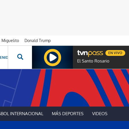
n Miguelito
Donald Trump
EN VIVO
ENIDOS ESPECIALES
NOVELAS
PROGRAMAS
GENTE TVN
PROG
El Santo Rosario
SBOL INTERNACIONAL
MÁS DEPORTES
VIDEOS