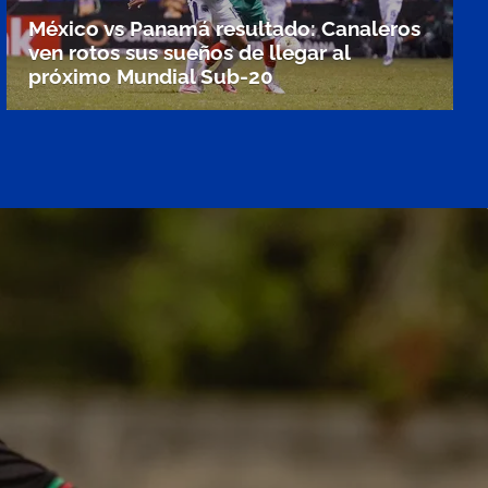
México vs Panamá resultado: Canaleros
ven rotos sus sueños de llegar al
próximo Mundial Sub-20