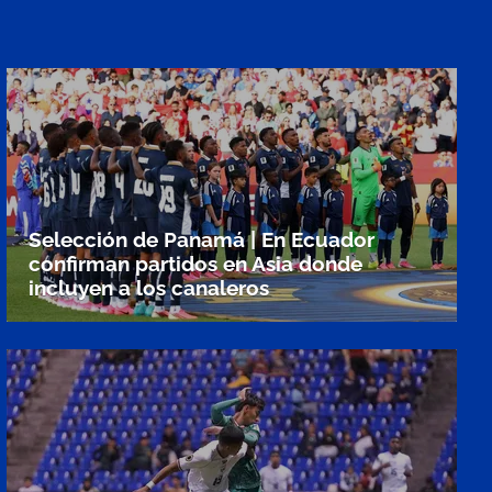
Selección de Panamá | En Ecuador
confirman partidos en Asia donde
incluyen a los canaleros