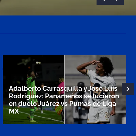
Adalberto Carrasquilla y José Luis
Rodríguez: Panameños se lucieron
en duelo Juárez vs Pumas de Liga
MX