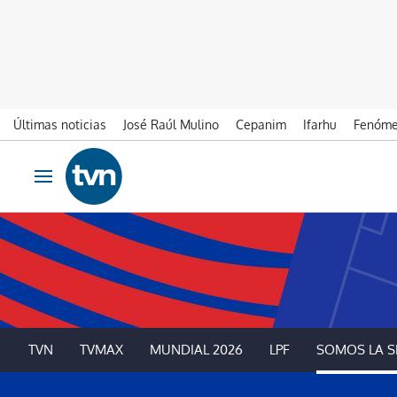
Últimas noticias
José Raúl Mulino
Cepanim
Ifarhu
Fenóme
Ir al contenido
Obrir navegació
TVN
TVMAX
MUNDIAL 2026
LPF
SOMOS LA S