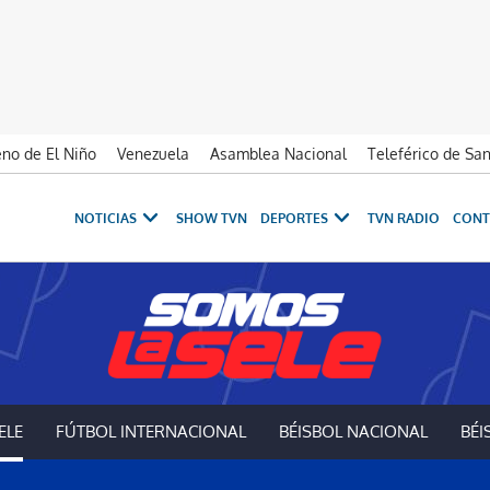
no de El Niño
Venezuela
Asamblea Nacional
Teleférico de Sa
NOTICIAS
SHOW TVN
DEPORTES
TVN RADIO
CONT
Somos La Sele
ELE
FÚTBOL INTERNACIONAL
BÉISBOL NACIONAL
BÉI