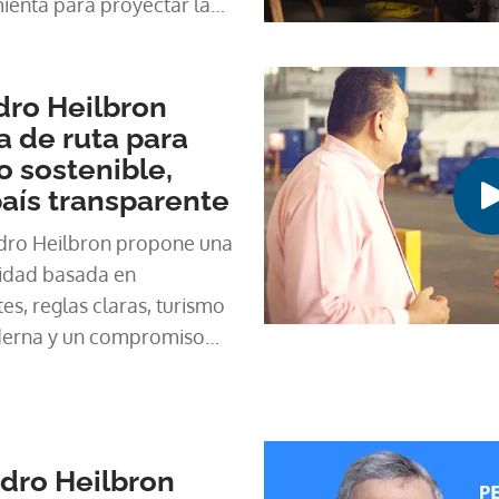
enta para proyectar la
dro Heilbron
a de ruta para
 sostenible,
país transparente
edro Heilbron propone una
vidad basada en
tes, reglas claras, turismo
oderna y un compromiso
parencia.
edro Heilbron