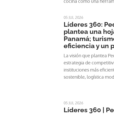
cocina como una herrami
identidad nacional.
05 JUL 2026
Líderes 360: Pe
plantea una hoj
Panamá; turismo
eficiencia y un 
La visión que plantea P
estrategia de competiti
instituciones más eficien
sostenible, logística m
permanente con la trans
05 JUL 2026
Líderes 360 | P