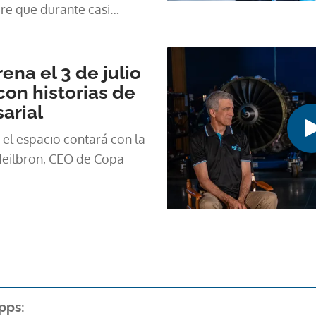
re que durante casi
ado la transformación de
ena el 3 de julio
con historias de
arial
 el espacio contará con la
Heilbron, CEO de Copa
pps: