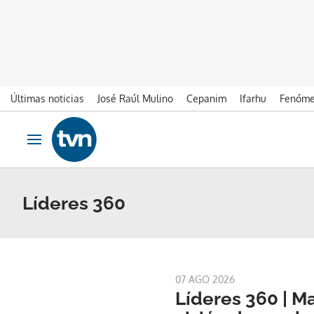
Últimas noticias
José Raúl Mulino
Cepanim
Ifarhu
Fenóme
Ir al contenido
Obrir navegació
Líderes 360
07 AGO 2026
Líderes 360 | Ma