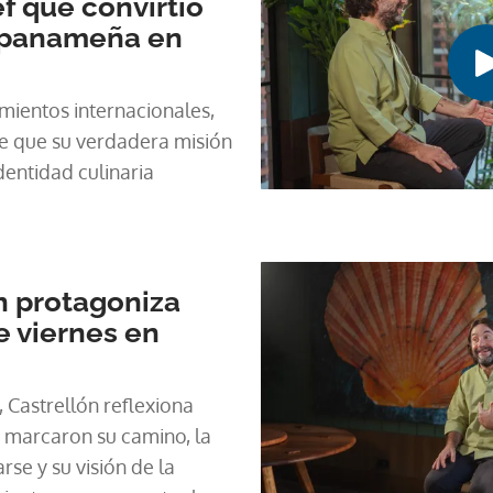
f que convirtió
 panameña en
mientos internacionales,
ne que su verdadera misión
identidad culinaria
n protagoniza
e viernes en
 Castrellón reflexiona
e marcaron su camino, la
se y su visión de la