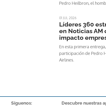
Pedro Heilbron, el homb
cuatro décadas ha lider
una pequeña aerolíne
01 JUL 2026
Líderes 360 estr
en Noticias AM 
impacto empres
En esta primera entrega,
participación de Pedro 
Airlines.
Síguenos:
Descubre nuestras a