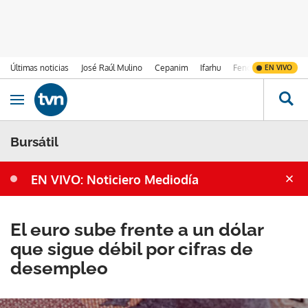
Últimas noticias
José Raúl Mulino
Cepanim
Ifarhu
Fenómeno de El Ni
EN VIVO
Ir al contenido
Obrir navegació
Bursátil
EN VIVO: Noticiero Mediodía
El euro sube frente a un dólar
que sigue débil por cifras de
desempleo