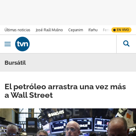
Últimas noticias
José Raúl Mulino
Cepanim
Ifarhu
Fenómeno de El Ni
EN VIVO
Ir al contenido
Obrir navegació
Bursátil
El petróleo arrastra una vez más
a Wall Street