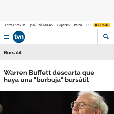
Últimas noticias
José Raúl Mulino
Cepanim
Ifarhu
Fenómeno de El Ni
EN VIVO
Ir al contenido
Obrir navegació
Bursátil
Warren Buffett descarta que
haya una "burbuja" bursátil