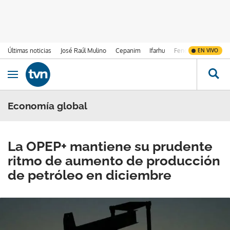
Últimas noticias
José Raúl Mulino
Cepanim
Ifarhu
Fenómeno de El Ni
EN VIVO
Ir al contenido
Obrir navegació
Economía global
La OPEP+ mantiene su prudente
ritmo de aumento de producción
de petróleo en diciembre