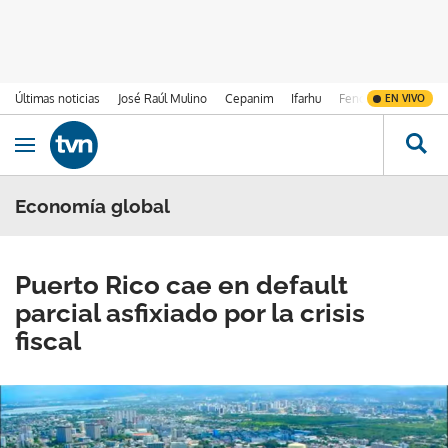
Últimas noticias
José Raúl Mulino
Cepanim
Ifarhu
Fenómeno de El Ni
EN VIVO
Ir al contenido
Obrir navegació
Economía global
Puerto Rico cae en default
parcial asfixiado por la crisis
fiscal