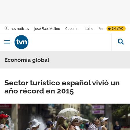
Últimas noticias
José Raúl Mulino
Cepanim
Ifarhu
Fenómeno de El Ni
EN VIVO
Ir al contenido
Obrir navegació
Economía global
Sector turístico español vivió un
año récord en 2015