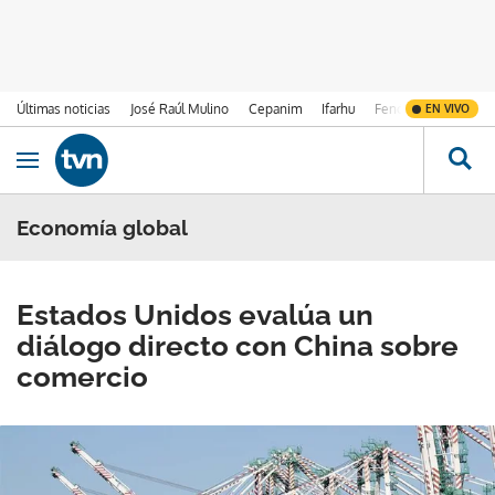
Últimas noticias
José Raúl Mulino
Cepanim
Ifarhu
Fenómeno de El Ni
EN VIVO
Ir al contenido
Obrir navegació
Economía global
Estados Unidos evalúa un
diálogo directo con China sobre
comercio