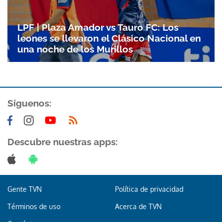
Gracias por suscribirte a nuestro boletín.
LPF | Plaza Amador vs Tauro FC: Los
leones se llevaron el Clásico Nacional en
ACEPTAR
una noche de los Murillos
Síguenos:
Descubre nuestras apps:
Gente TVN
Política de privacidad
Términos de uso
Acerca de TVN