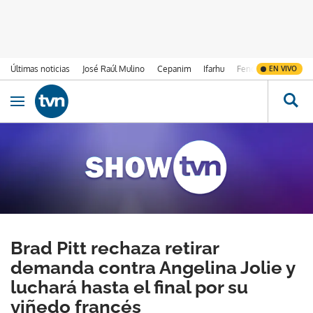
Últimas noticias
José Raúl Mulino
Cepanim
Ifarhu
Fenómeno de El Ni
EN VIVO
Ir al contenido
Obrir navegació
Brad Pitt rechaza retirar
demanda contra Angelina Jolie y
luchará hasta el final por su
viñedo francés