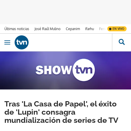
Últimas noticias
José Raúl Mulino
Cepanim
Ifarhu
Fenómeno de El Ni
EN VIVO
Ir al contenido
Obrir navegació
Tras 'La Casa de Papel', el éxito
de 'Lupin' consagra
mundialización de series de TV