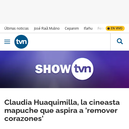
Últimas noticias
José Raúl Mulino
Cepanim
Ifarhu
Fenómeno de El Ni
EN VIVO
Ir al contenido
Obrir navegació
Claudia Huaquimilla, la cineasta
mapuche que aspira a 'remover
corazones'