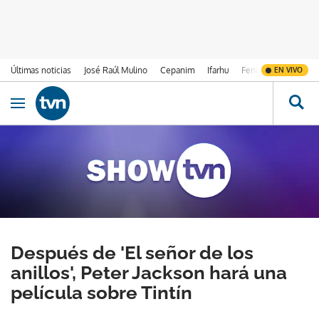
Últimas noticias
José Raúl Mulino
Cepanim
Ifarhu
Fenómeno de El Ni
EN VIVO
Ir al contenido
Obrir navegació
Después de 'El señor de los
anillos', Peter Jackson hará una
película sobre Tintín