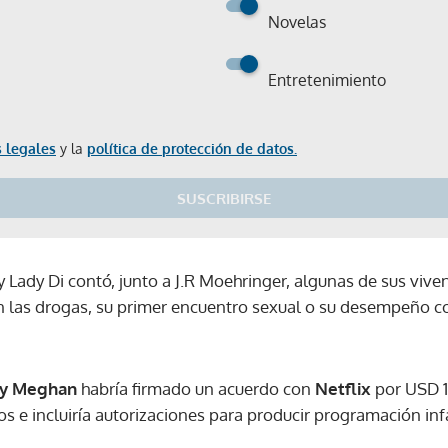
Novelas
Entretenimiento
 legales
y la
política de protección de datos.
SUSCRIBIRSE
I y Lady Di contó, junto a J.R Moehringer, algunas de sus viv
 las drogas, su primer encuentro sexual o su desempeño co
 y Meghan
habría firmado un acuerdo con
Netflix
por USD 1
os e incluiría autorizaciones para producir programación infa
Gracias por suscribirte a nuestro boletín.