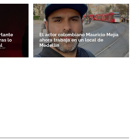
rtante
El actor colombiano Mauricio Mejía
as lo
ahora trabaja en un local de
l
Medellín