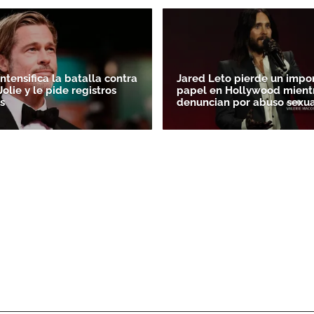
intensifica la batalla contra
Jared Leto pierde un impo
olie y le pide registros
papel en Hollywood mientr
s
denuncian por abuso sexua