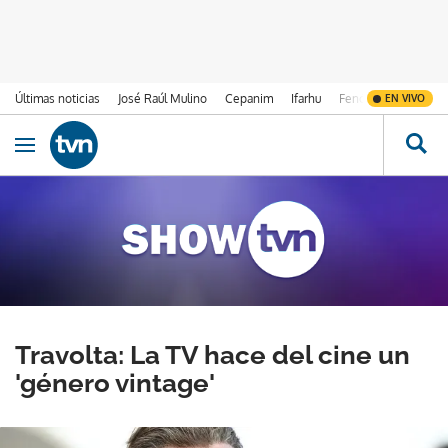
Últimas noticias
José Raúl Mulino
Cepanim
Ifarhu
Fenómeno de El Ni
EN VIVO
Ir al contenido
Obrir navegació
Travolta: La TV hace del cine un
'género vintage'