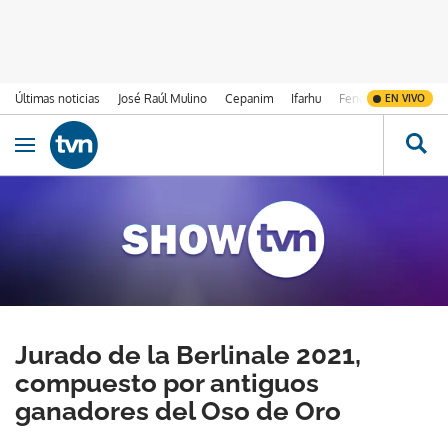
Últimas noticias
José Raúl Mulino
Cepanim
Ifarhu
Fenómeno de El Ni
EN VIVO
Ir al contenido
Obrir navegació
Jurado de la Berlinale 2021,
compuesto por antiguos
ganadores del Oso de Oro