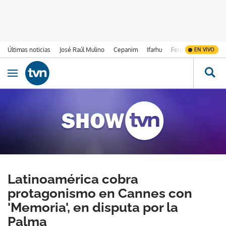
Últimas noticias
José Raúl Mulino
Cepanim
Ifarhu
Fenómeno de El Ni
EN VIVO
Ir al contenido
Obrir navegació
Latinoamérica cobra
protagonismo en Cannes con
'Memoria', en disputa por la
Palma