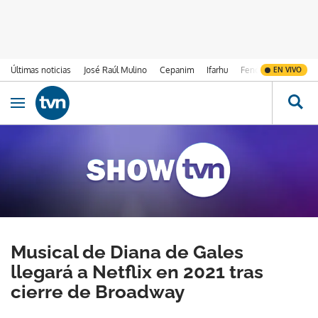
Últimas noticias
José Raúl Mulino
Cepanim
Ifarhu
Fenómeno de El Ni
EN VIVO
Ir al contenido
Obrir navegació
Musical de Diana de Gales
llegará a Netflix en 2021 tras
cierre de Broadway