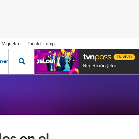
n Miguelito
Donald Trump
EN VIVO
ENIDOS ESPECIALES
NOVELAS
PROGRAMAS
GENTE TVN
PROG
Repetición Jelou
es en el