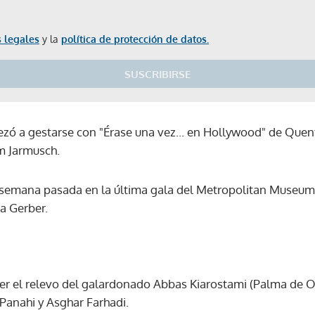
 legales
y la
política de protección de datos.
SUSCRIBIRSE
ezó a gestarse con "Érase una vez... en Hollywood" de Quen
m Jarmusch.
 semana pasada en la última gala del Metropolitan Museum
a Gerber.
 ser el relevo del galardonado Abbas Kiarostami (Palma de O
 Panahi y Asghar Farhadi.
Gracias por suscribirte a nuestro boletín.