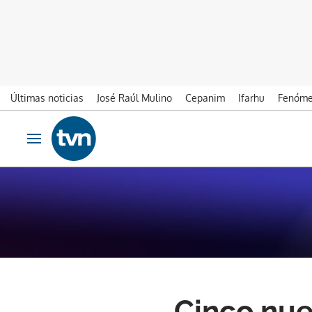
Últimas noticias
José Raúl Mulino
Cepanim
Ifarhu
Fenóme
Ir al contenido
Obrir navegació
Cinco nue