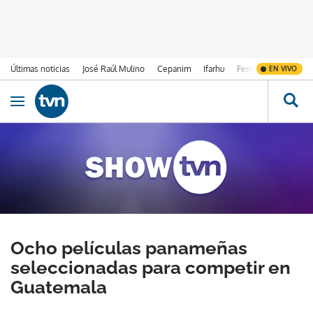
Últimas noticias
José Raúl Mulino
Cepanim
Ifarhu
Fenómeno de El Ni
EN VIVO
Ir al contenido
Obrir navegació
Ocho películas panameñas
seleccionadas para competir en
Guatemala