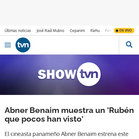
Últimas noticias
José Raúl Mulino
Cepanim
Ifarhu
Fenómeno de El Ni
EN VIVO
Ir al contenido
Obrir navegació
Abner Benaim muestra un 'Rubén
que pocos han visto'
El cineasta panameño Abner Benaim estrena este