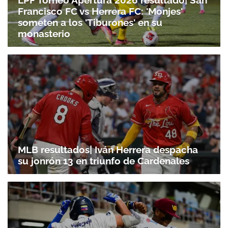
Francisco FC vs Herrera FC: 'Monjes'
someten a los 'Tiburones' en su
monasterio
MLB resultados| Iván Herrera despacha
su jonrón 13 en triunfo de Cardenales