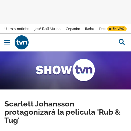
Últimas noticias
José Raúl Mulino
Cepanim
Ifarhu
Fenómeno de El Ni
EN VIVO
Ir al contenido
Obrir navegació
Scarlett Johansson
protagonizará la película 'Rub &
Tug'