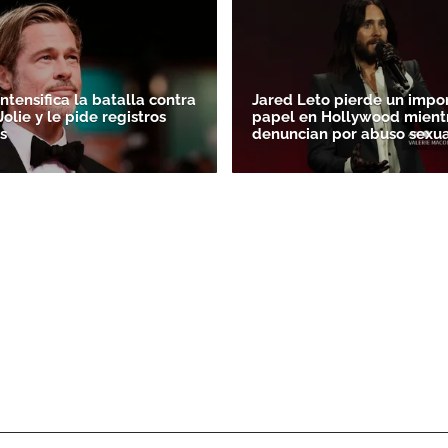
intensifica la batalla contra
Jared Leto pierde un impo
olie y le pide registros
papel en Hollywood mientr
s
denuncian por abuso sexua