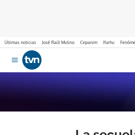
Últimas noticias
José Raúl Mulino
Cepanim
Ifarhu
Fenóme
Ir al contenido
Obrir navegació
La secuela