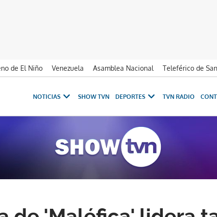
no de El Niño
Venezuela
Asamblea Nacional
Teleférico de Sa
NOTICIAS
SHOW TVN
DEPORTES
TVN RADIO
CONT
 de 'Maléfica' lidera t