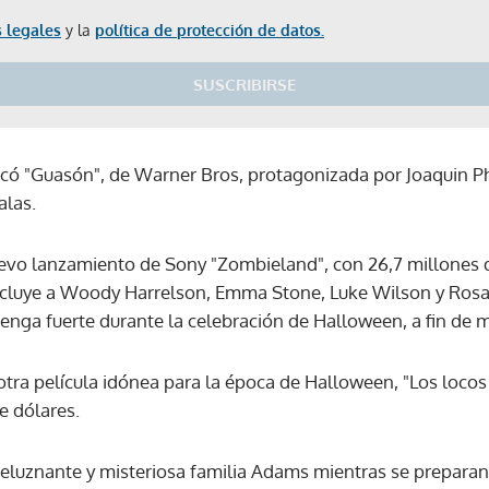
 legales
y la
política de protección de datos.
SUSCRIBIRSE
icó "Guasón", de Warner Bros, protagonizada por Joaquin P
alas.
nuevo lanzamiento de Sony "Zombieland", con 26,7 millones 
incluye a Woody Harrelson, Emma Stone, Luke Wilson y Ros
nga fuerte durante la celebración de Halloween, a fin de 
 otra película idónea para la época de Halloween, "Los loco
de dólares.
speluznante y misteriosa familia Adams mientras se preparan
Gracias por suscribirte a nuestro boletín.