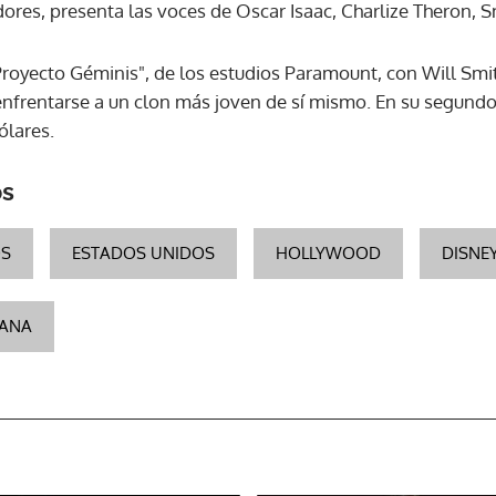
dores, presenta las voces de Oscar Isaac, Charlize Theron, 
ACEPTAR
Proyecto Géminis", de los estudios Paramount, con Will Smi
 enfrentarse a un clon más joven de sí mismo. En su segundo
ólares.
os
OS
ESTADOS UNIDOS
HOLLYWOOD
DISNE
CANA