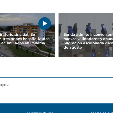
iratorio sincitial: Se
Sonda admite inconvenien
 tres bebés hospitalizados
nuevos validadores y anun
os acumulados en Panamá
migración escalonada desd
de agosto
pps: