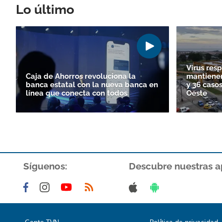
Lo último
Virus resp
Caja de Ahorros revoluciona la
mantienen
banca estatal con la nueva banca en
y 36 cas
línea que conecta con todos
Oeste
Síguenos:
Descubre nuestras a