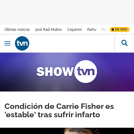
Últimas noticias
José Raúl Mulino
Cepanim
Ifarhu
Fenómeno de El Ni
EN VIVO
Ir al contenido
Obrir navegació
Condición de Carrie Fisher es
'estable' tras sufrir infarto