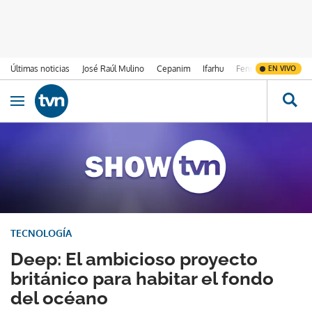
Últimas noticias
José Raúl Mulino
Cepanim
Ifarhu
Fenómeno de El Ni
EN VIVO
Ir al contenido
Obrir navegació
TECNOLOGÍA
Deep: El ambicioso proyecto
británico para habitar el fondo
del océano