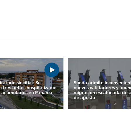
iratorio sincitial: Se
Sonda admite inconvenien
 tres bebés hospitalizados
nuevos validadores y anun
os acumulados en Panamá
migración escalonada desd
de agosto