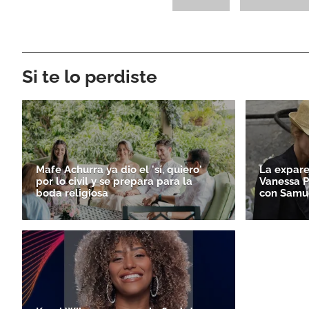
Si te lo perdiste
Mafe Achurra ya dio el 'sí, quiero'
La expare
por lo civil y se prepara para la
Vanessa P
boda religiosa
con Samue