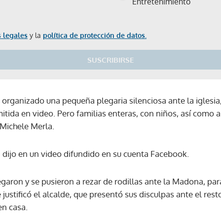
Entretenimiento
 legales
y la
política de protección de datos.
SUSCRIBIRSE
 organizado una pequeña plegaria silenciosa ante la iglesia
mitida en video. Pero familias enteras, con niños, así como 
, Michele Merla.
", dijo en un video difundido en su cuenta Facebook.
garon y se pusieron a rezar de rodillas ante la Madona, pa
e justificó el alcalde, que presentó sus disculpas ante el re
n casa.
Gracias por suscribirte a nuestro boletín.