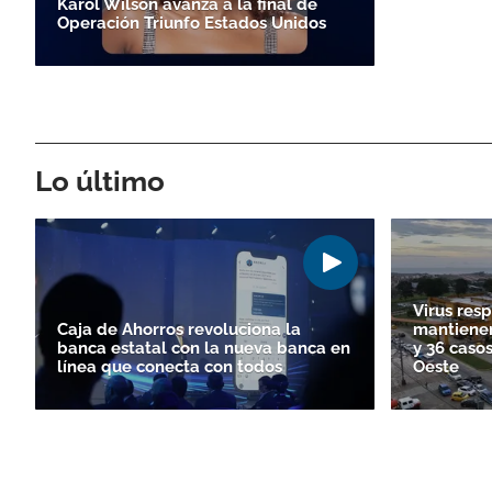
Karol Wilson avanza a la final de
Operación Triunfo Estados Unidos
Lo último
Virus resp
Caja de Ahorros revoluciona la
mantienen
banca estatal con la nueva banca en
y 36 cas
línea que conecta con todos
Oeste