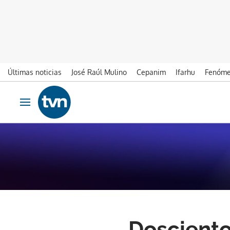
Últimas noticias
José Raúl Mulino
Cepanim
Ifarhu
Fenóme
Ir al contenido
Obrir navegació
Dosciento