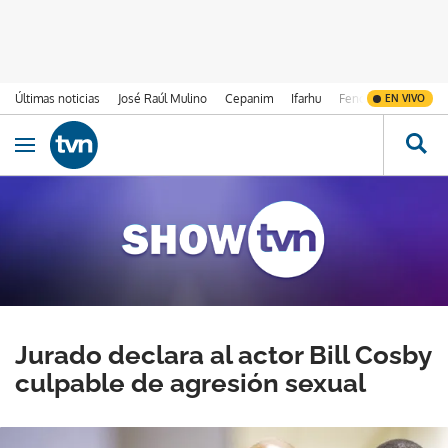
Últimas noticias
José Raúl Mulino
Cepanim
Ifarhu
Fenómeno de El Ni
EN VIVO
Ir al contenido
Obrir navegació
Jurado declara al actor Bill Cosby
culpable de agresión sexual