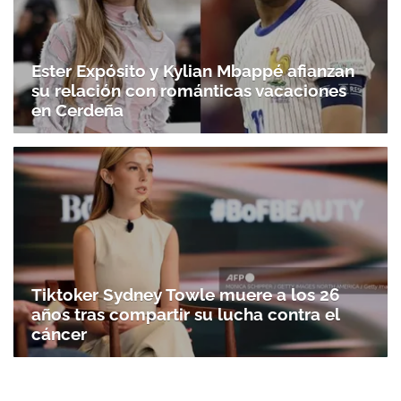
Ester Expósito y Kylian Mbappé afianzan
su relación con románticas vacaciones
en Cerdeña
Tiktoker Sydney Towle muere a los 26
años tras compartir su lucha contra el
cáncer