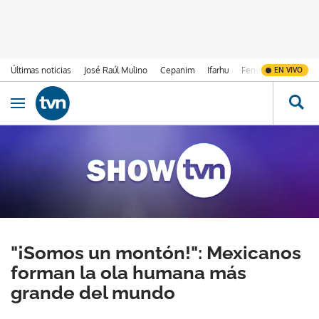
Últimas noticias
José Raúl Mulino
Cepanim
Ifarhu
Fenómeno de El Ni
EN VIVO
Ir al contenido
Obrir navegació
"¡Somos un montón!": Mexicanos
forman la ola humana más
grande del mundo