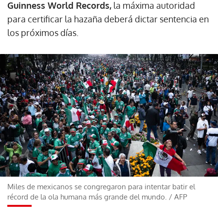
Guinness World Records,
la máxima autoridad
para certificar la hazaña deberá dictar sentencia en
los próximos días.
Miles de mexicanos se congregaron para intentar batir el
récord de la ola humana más grande del mundo.
/
AFP