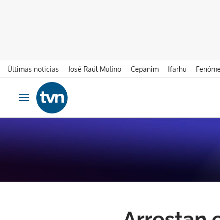
Últimas noticias
José Raúl Mulino
Cepanim
Ifarhu
Fenóme
Ir al contenido
Obrir navegació
Arrestan 