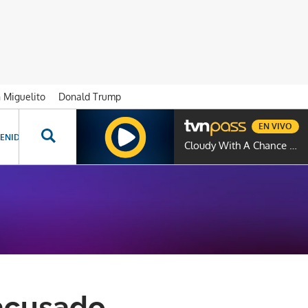
n Miguelito
Donald Trump
EN VIVO
ENIDOS ESPECIALES
NOVELAS
PROGRAMAS
GENTE TVN
PROG
Cloudy With A Chance Of Meatballs
 acusado