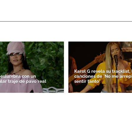
ACEPTAR
Karol G revela su tracklist, 
deslumbra con un
canciones de 'No me arrep
lar traje de pavo real
sentir tanto'