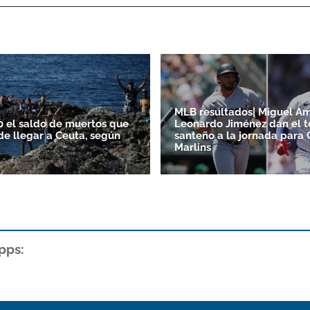
MLB resultados| Miguel A
0 el saldo de muertos que
Leonardo Jiménez dan el 
de llegar a Ceuta, según
santeño a la jornada para 
Marlins
pps: