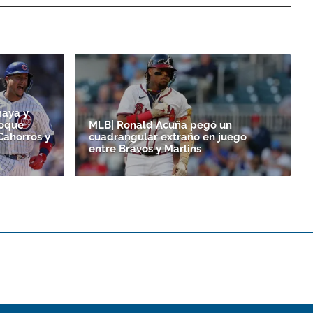
maya y
toque
MLB| Ronald Acuña pegó un
Cahorros y
cuadrangular extraño en juego
entre Bravos y Marlins