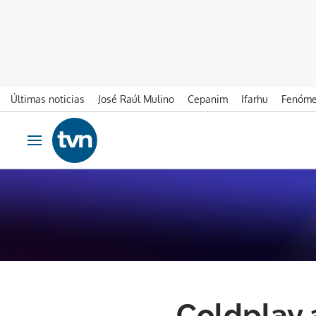
Últimas noticias
José Raúl Mulino
Cepanim
Ifarhu
Fenóme
Ir al contenido
Obrir navegació
Coldplay 