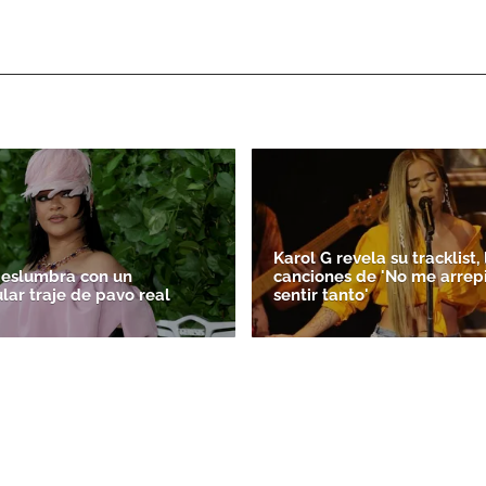
ACEPTAR
Karol G revela su tracklist, 
deslumbra con un
canciones de 'No me arrep
lar traje de pavo real
sentir tanto'