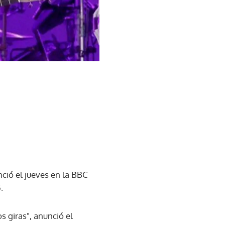
nció el jueves en la BBC
.
s giras", anunció el