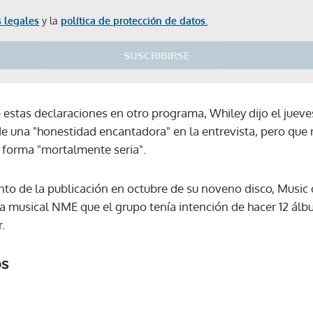
 legales
y la
política de protección de datos.
SUSCRIBIRSE
 estas declaraciones en otro programa, Whiley dijo el juev
de una "honestidad encantadora" en la entrevista, pero que 
forma "mortalmente seria".
to de la publicación en octubre de su noveno disco, Music 
sta musical NME que el grupo tenía intención de hacer 12 álb
.
os
Gracias por suscribirte a nuestro boletín.