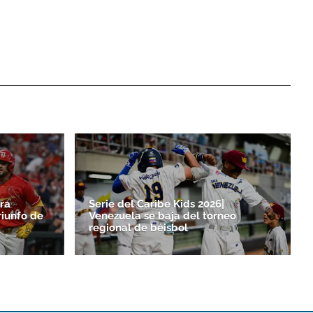
ra
Serie del Caribe Kids 2026|
riunfo de
Venezuela se baja del torneo
regional de béisbol