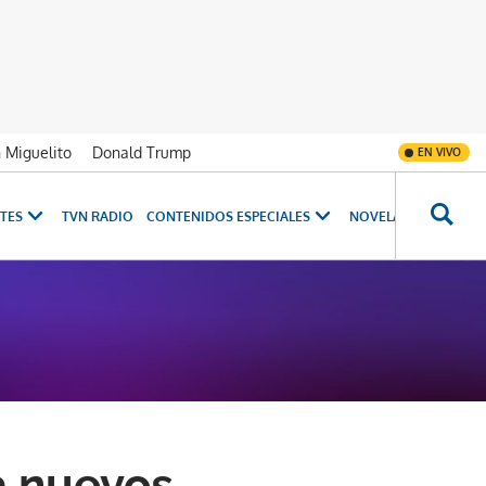
n Miguelito
Donald Trump
EN VIVO
TES
TVN RADIO
CONTENIDOS ESPECIALES
NOVELAS
PROGRAM
á nuevos