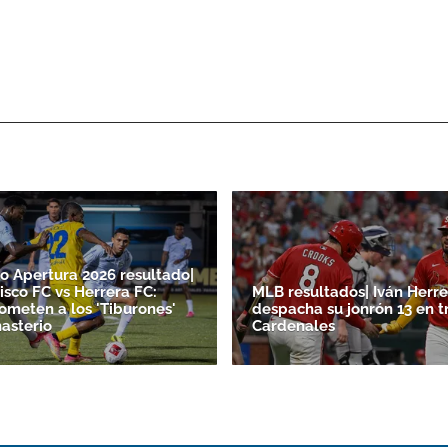
o Apertura 2026 resultado|
isco FC vs Herrera FC:
MLB resultados| Iván Herre
someten a los 'Tiburones'
despacha su jonrón 13 en t
asterio
Cardenales