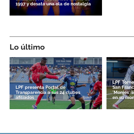
1997 y desata una ola de nostalgia
Lo último
LPF Torne
LPF presenta Portal de
San Franc
Transparencia a sus 24 clubes
'Monjes' 
afiliados
en su mon