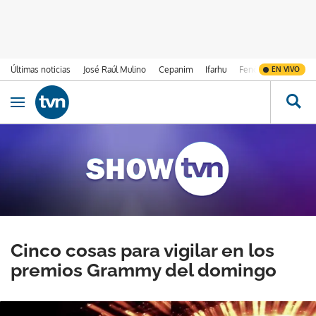
Últimas noticias
José Raúl Mulino
Cepanim
Ifarhu
Fenómeno de El Ni
EN VIVO
Ir al contenido
Obrir navegació
Cinco cosas para vigilar en los
premios Grammy del domingo