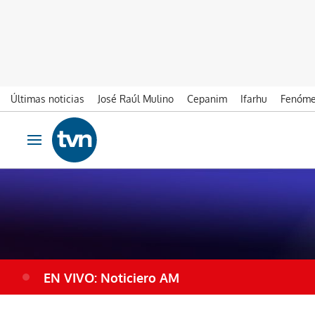
Últimas noticias
José Raúl Mulino
Cepanim
Ifarhu
Fenóme
Ir al contenido
Obrir navegació
EN VIVO: Noticiero AM