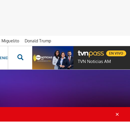
n Miguelito
Donald Trump
EN VIVO
ENIDOS ESPECIALES
NOVELAS
PROGRAMAS
GENTE TVN
PROG
TVN Noticias AM