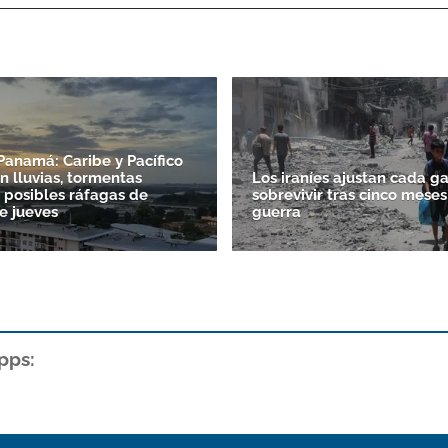
Panamá: Caribe y Pacífico
n lluvias, tormentas
Los iraníes ajustan cada g
y posibles ráfagas de
sobrevivir tras cinco meses
e jueves
guerra
pps: