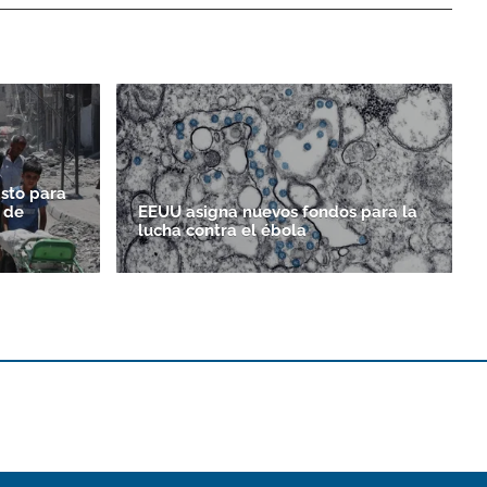
asto para
 de
EEUU asigna nuevos fondos para la
lucha contra el ébola