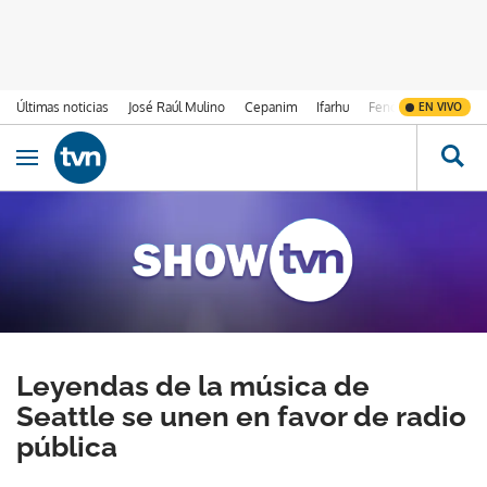
Últimas noticias
José Raúl Mulino
Cepanim
Ifarhu
Fenómeno de El Ni
EN VIVO
Ir al contenido
Obrir navegació
Leyendas de la música de
Seattle se unen en favor de radio
pública