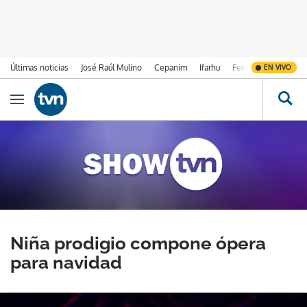
Últimas noticias
José Raúl Mulino
Cepanim
Ifarhu
Fenómeno de El Ni
EN VIVO
Ir al contenido
Obrir navegació
Niña prodigio compone ópera
para navidad