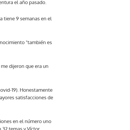
entura el año pasado.
ya tiene 9 semanas en el
onocimiento "también es
 me dijeron que era un
covid-19). Honestamente
mayores satisfacciones de
nciones en el número uno
n 32 temas y Víctor