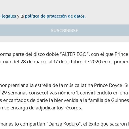
 legales
y la
política de protección de datos.
SUSCRIBIRSE
 forma parte del disco doble “ALTER EGO”, con el que Prince
antuvo del 28 de marzo al 17 de octubre de 2020 en el primer 
or premiar a la estrella de la música latina Prince Royce. Su
r 29 semanas consecutivas número 1, convirtiéndolo en una 
 encantados de darle la bienvenida a la familia de Guinne
se encarga de adjudicar los récords.
semanas lo compartían “Danza Kuduro”, el éxito que sacaro
Gracias por suscribirte a nuestro boletín.