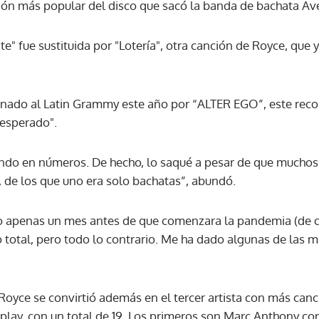
nción más popular del disco que sacó la banda de bachata Av
ACEPTAR
e" fue sustituida por "Lotería", otra canción de Royce, que 
nado al Latin Grammy este año por “ALTER EGO”, este rec
nesperado".
ando en números. De hecho, lo saqué a pesar de que muchos
, de los que uno era solo bachatas”, abundó.
o apenas un mes antes de que comenzara la pandemia (de 
 total, pero todo lo contrario. Me ha dado algunas de las 
 Royce se convirtió además en el tercer artista con más ca
irplay, con un total de 19. Los primeros son Marc Anthony co