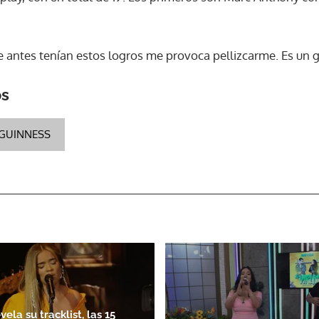
 antes tenían estos logros me provoca pellizcarme. Es un g
os
GUINNESS
vela su tracklist, las 15