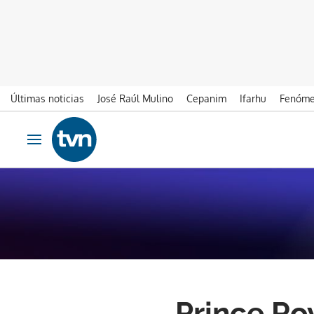
Últimas noticias
José Raúl Mulino
Cepanim
Ifarhu
Fenóme
Ir al contenido
Obrir navegació
Prince Ro