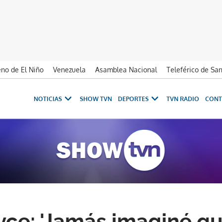
no de El Niño
Venezuela
Asamblea Nacional
Teleférico de Sa
NOTICIAS
SHOW TVN
DEPORTES
TVN RADIO
CONT
yce: 'Jamás imaginé q