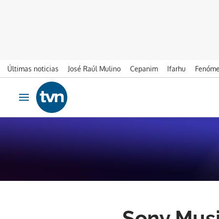
Últimas noticias
José Raúl Mulino
Cepanim
Ifarhu
Fenóme
Ir al contenido
Obrir navegació
Sony Musi