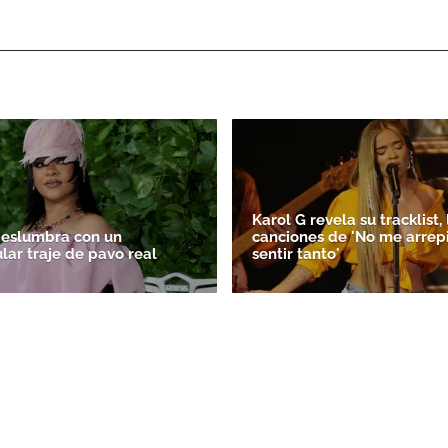
Karol G revela su tracklist, 
deslumbra con un
canciones de 'No me arrep
lar traje de pavo real
sentir tanto'