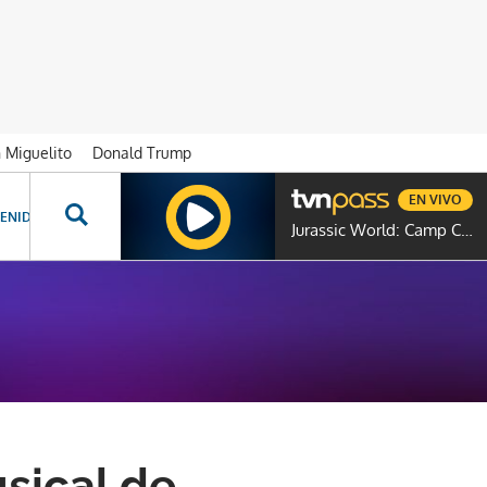
n Miguelito
Donald Trump
EN VIVO
ENIDOS ESPECIALES
NOVELAS
PROGRAMAS
GENTE TVN
PROG
Jurassic World: Camp Cretaceous
sical de