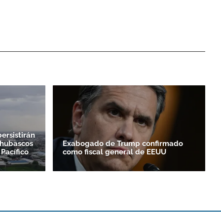
ersistirán
chubascos
Exabogado de Trump confirmado
 Pacífico
como fiscal general de EEUU