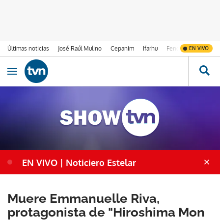
Últimas noticias
José Raúl Mulino
Cepanim
Ifarhu
Fenómeno de El Ni
EN VIVO
Ir al contenido
Obrir navegació
EN VIVO | Noticiero Estelar
Muere Emmanuelle Riva,
protagonista de "Hiroshima Mon