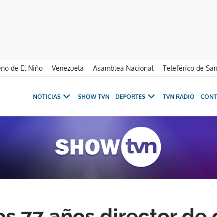
no de El Niño
Venezuela
Asamblea Nacional
Teleférico de Sa
NOTICIAS
SHOW TVN
DEPORTES
TVN RADIO
CONT
os 77 años director de