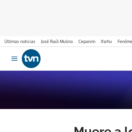
Últimas noticias
José Raúl Mulino
Cepanim
Ifarhu
Fenóme
Ir al contenido
Obrir navegació
Muere a l