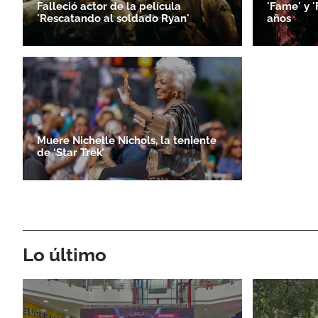
Falleció actor de la película
'Fame' y '
'Rescatando al soldado Ryan'
años
Muere Nichelle Nichols, la teniente
de ‘Star Trek’
Lo último