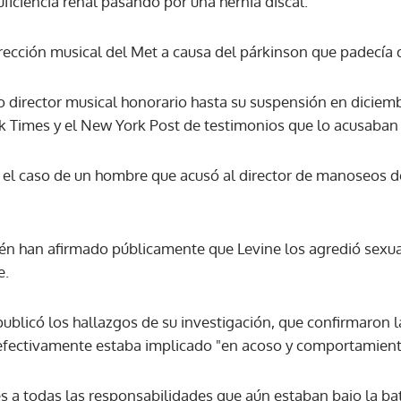
uficiencia renal pasando por una hernia discal.
irección musical del Met a causa del párkinson que padecía 
ACEPTAR
 director musical honorario hasta su suspensión en diciembr
k Times y el New York Post de testimonios que lo acusaban
 el caso de un hombre que acusó al director de manoseos d
én han afirmado públicamente que Levine los agredió sex
e.
ublicó los hallazgos de su investigación, que confirmaron l
o efectivamente estaba implicado "en acoso y comportamien
s a todas las responsabilidades que aún estaban bajo la ba