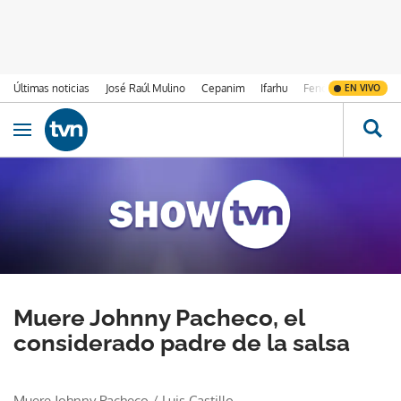
Últimas noticias
José Raúl Mulino
Cepanim
Ifarhu
Fenómeno de El Ni
EN VIVO
Ir al contenido
Obrir navegació
Muere Johnny Pacheco, el
considerado padre de la salsa
Muere Johnny Pacheco
/
Luis Castillo