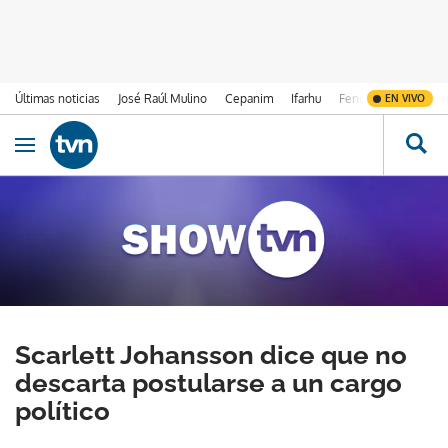
Últimas noticias
José Raúl Mulino
Cepanim
Ifarhu
Fenómeno de El Ni
EN VIVO
Ir al contenido
Obrir navegació
Scarlett Johansson dice que no
descarta postularse a un cargo
político