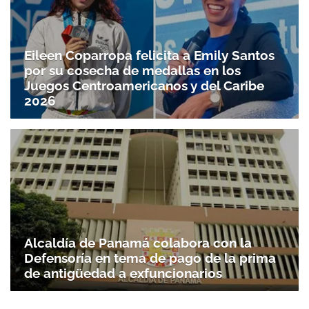
Eileen Coparropa felicita a Emily Santos
por su cosecha de medallas en los
Juegos Centroamericanos y del Caribe
2026
Gracias por suscribirte a nuestro boletín.
ACEPTAR
Alcaldía de Panamá colabora con la
Defensoría en tema de pago de la prima
de antigüedad a exfuncionarios