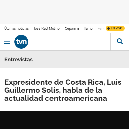
Últimas noticias
José Raúl Mulino
Cepanim
Ifarhu
Fenómeno de El Ni
EN VIVO
Ir al contenido
Obrir navegació
Entrevistas
Expresidente de Costa Rica, Luis
Guillermo Solís, habla de la
actualidad centroamericana