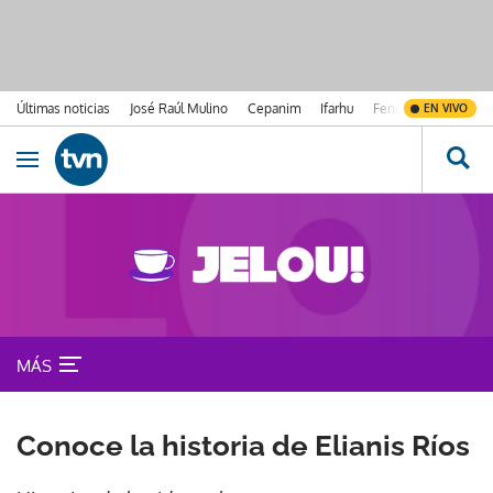
Últimas noticias
José Raúl Mulino
Cepanim
Ifarhu
Fenómeno de El Ni
EN VIVO
Ir al contenido
Obrir navegació
MÁS
Conoce la historia de Elianis Ríos