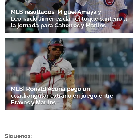
MLB resultados| Miguel Amaya y
Leonardo Jiménez dan el toque santeño a
la jornada para Cahorros y Marlins
MLB| Ronald Acuña pegó un
cuadrangular extraño en juego entre
Bravos y Marlins
Síguenos: