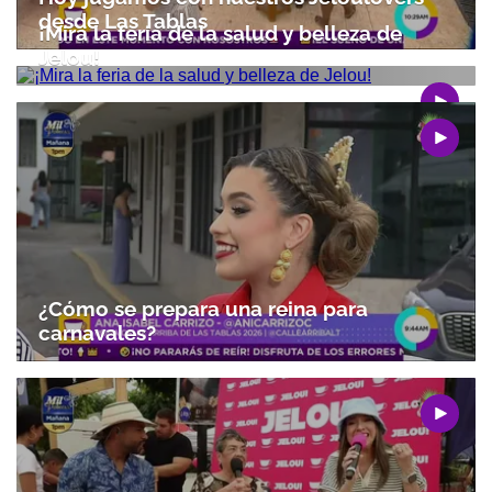
ACEPTAR
desde Las Tablas
¡Mira la feria de la salud y belleza de
Jelou!
¿Cómo se prepara una reina para
carnavales?