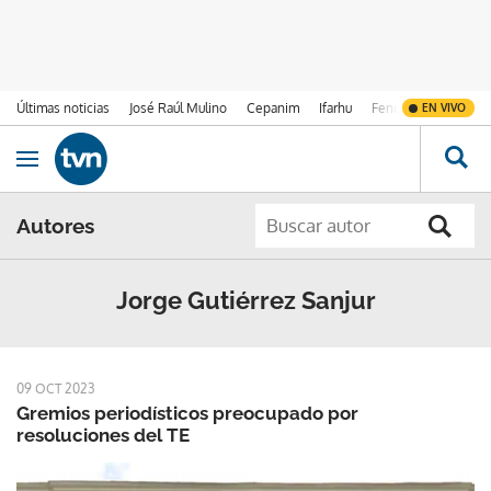
Últimas noticias
José Raúl Mulino
Cepanim
Ifarhu
Fenómeno de El Ni
EN VIVO
Ir al contenido
Obrir navegació
Autores
Jorge Gutiérrez Sanjur
09 OCT 2023
Gremios periodísticos preocupado por
resoluciones del TE