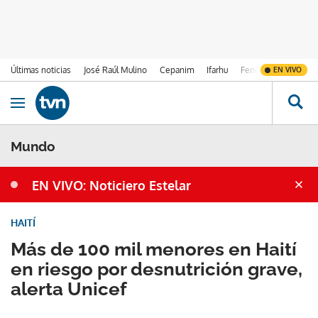
Últimas noticias
José Raúl Mulino
Cepanim
Ifarhu
Fenómeno de El Ni
EN VIVO
Ir al contenido
Obrir navegació
Mundo
EN VIVO: Noticiero Estelar
HAITÍ
Más de 100 mil menores en Haití
en riesgo por desnutrición grave,
alerta Unicef