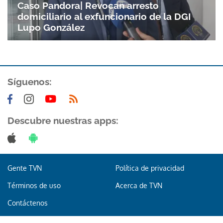
Caso Pandora| Revocan arresto
domiciliario al exfuncionario de la DGI
Lupo González
Síguenos:
Gracias por suscribirte a nuestro boletín.
Descubre nuestras apps:
ACEPTAR
Gente TVN
Política de privacidad
Términos de uso
Acerca de TVN
Contáctenos