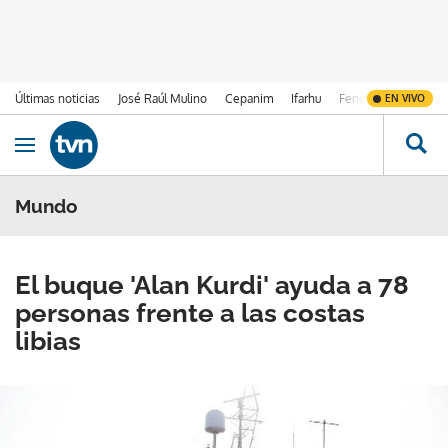
Últimas noticias
José Raúl Mulino
Cepanim
Ifarhu
Fenómeno de El Ni
EN VIVO
Ir al contenido
Obrir navegació
Mundo
El buque 'Alan Kurdi' ayuda a 78
personas frente a las costas
libias