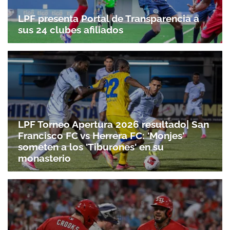
LPF presenta Portal de Transparencia a
sus 24 clubes afiliados
LPF Torneo Apertura 2026 resultado| San
Francisco FC vs Herrera FC: 'Monjes'
someten a los 'Tiburones' en su
monasterio