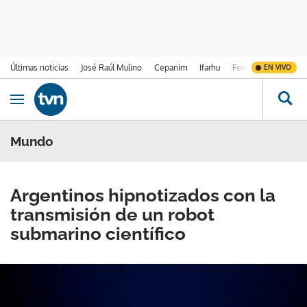
Últimas noticias
José Raúl Mulino
Cepanim
Ifarhu
Fenómeno de El Ni
EN VIVO
Ir al contenido
Obrir navegació
Mundo
Argentinos hipnotizados con la
transmisión de un robot
submarino científico