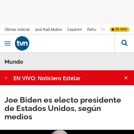
Últimas noticias
José Raúl Mulino
Cepanim
Ifarhu
Fenómeno de El Ni
EN VIVO
Ir al contenido
Obrir navegació
Mundo
EN VIVO: Noticiero Estelar
Joe Biden es electo presidente
de Estados Unidos, según
medios