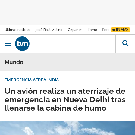
Últimas noticias
José Raúl Mulino
Cepanim
Ifarhu
Fenómeno de El Ni
EN VIVO
Ir al contenido
Obrir navegació
Mundo
EMERGENCIA AÉREA INDIA
Un avión realiza un aterrizaje de
emergencia en Nueva Delhi tras
llenarse la cabina de humo